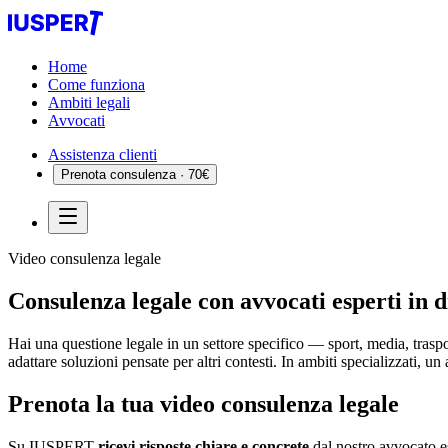
Home
Come funziona
Ambiti legali
Avvocati
Assistenza clienti
Prenota consulenza · 70€
Video consulenza legale
Consulenza legale con avvocati esperti in
d
Hai una questione legale in un settore specifico — sport, media, trasp
adattare soluzioni pensate per altri contesti. In ambiti specializzati, u
Prenota la tua
video consulenza legale
Su IUSPERT
ricevi risposte chiare e concrete
dal nostro avvocato e