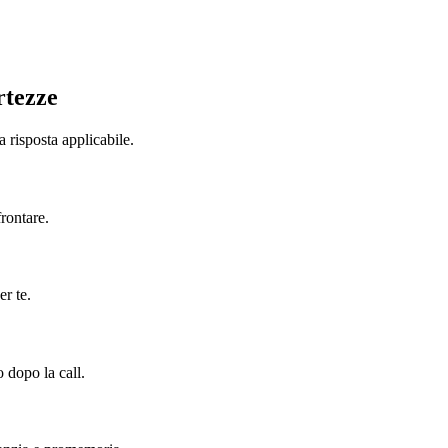
rtezze
 risposta applicabile.
frontare.
er te.
o dopo la call.