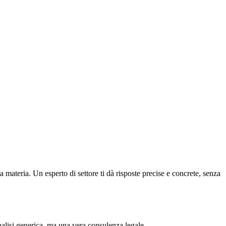
ateria. Un esperto di settore ti dà risposte precise e concrete, senza
lisi generica, ma una vera consulenza legale.