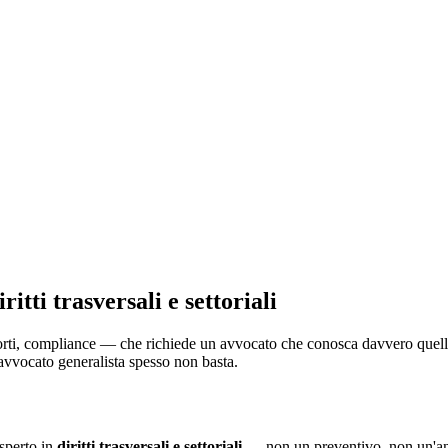
iritti trasversali e settoriali
orti, compliance — che richiede un avvocato che conosca davvero quella m
n avvocato generalista spesso non basta.
sperto in
diritti trasversali e settoriali
— non un preventivo, non un'ana