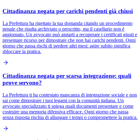
Cittadinanza negata per carichi pendenti già chiusi
La Prefettura ha rigettato la tua domanda citando un procedimento
penale che risulta archiviato o prescritto, ma il casellario non è
aggiornato. Un avvocato può aiutarti a recuperare i certificati giusti e
presentare ricorso per dimostrare che non hai carichi pendenti. Ogni
giorno che passa rischi di perdere altri mesi: agire subito significa
sbloccare la pratica.
Cittadinanza negata per scarsa integrazione: quali
prove servono?
La Prefettura ti ha contestato mancanza di integrazione sociale e non
sai come dimostrare i tuoi legami con la comunità italiana. Un
avvocato specializzato ti spiega quali documenti presentare e come
costruire una memoria difensiva efficace. Ogni giorno che passa
senza risposta rischia di allungare i tempi o compromettere la pratica.