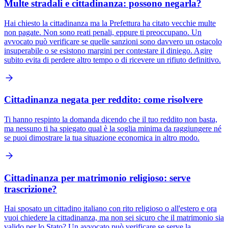
Multe stradali e cittadinanza: possono negarla?
Hai chiesto la cittadinanza ma la Prefettura ha citato vecchie multe
non pagate. Non sono reati penali, eppure ti preoccupano. Un
avvocato può verificare se quelle sanzioni sono davvero un ostacolo
insuperabile o se esistono margini per contestare il diniego. Agire
subito evita di perdere altro tempo o di ricevere un rifiuto definitivo.
Cittadinanza negata per reddito: come risolvere
Ti hanno respinto la domanda dicendo che il tuo reddito non basta,
ma nessuno ti ha spiegato qual è la soglia minima da raggiungere né
se puoi dimostrare la tua situazione economica in altro modo.
Cittadinanza per matrimonio religioso: serve
trascrizione?
Hai sposato un cittadino italiano con rito religioso o all'estero e ora
vuoi chiedere la cittadinanza, ma non sei sicuro che il matrimonio sia
valido per lo Stato? Un avvocato può verificare se serve la