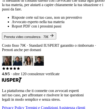
Ti mettiamo in contatto diretto con l'avvocato che tratta ogni giorno
la tua materia, per aiutarti a capire chiaramente la tua situazione e i
passi da fare.
Risposte certe sul tuo caso, non un preventivo
Avvocato esperto nella tua materia
Report PDF con i prossimi passi
Prenota video consulenza · 70€
Costo fisso 70€ · Standard IUSPERT garantito o rimborsato ·
Prenoti anche per domani
4.9/5
·
oltre 120 consulenze verificate
La piattaforma che ti connette con avvocati esperti
nel tuo caso, per affrontare e risolvere le tue questioni
legali in modo semplice e senza stress.
Privacy Policy
Termini e Condizioni
Assistenza clienti